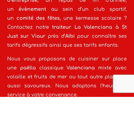
d’entreprise
, un repas de fin d’année,
un
évènement
au sein d’un club sportif,
un
comité des fêtes
, une kermesse scolaire ?
Contactez notre
traiteur La Valenciana à St
Just sur Viaur
près d’
Albi
pour connaître ses
tarifs dégressifs ainsi que ses tarifs enfants.
Nous vous proposons de cuisiner sur place
une
paëlla
classique
Valenciana
mixte avec
volaille et fruits de mer ou tout autre plat tout
aussi savoureux. Nous adaptons l’heure de
service à votre convenance.
Cuisinée dans la plus pure tradition
Espagnole, notre savoureuse et
copieuse
paëlla
ravira
petits et grands
et fera