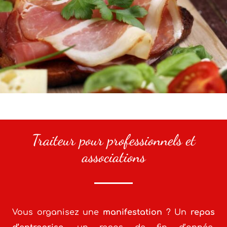
Traiteur pour professionnels et
associations
Vous organisez une
manifestation
? Un
repas